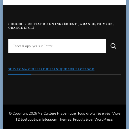
CHERCHER UN PLAT OU UN INGRÉDIENT ( AMANDE, POIVRON,
ORANGE ETC…)
Vous
recherchiez
quelque
chose
?
SUIVEZ MA CUILLÈRE HISPANIQUE SUR FACEBOOK
© Copyright 2026
Ma Cuillère Hispanique
. Tous droits réservés.
Vilva
| Développé par
Blossom Themes
. Propulsé par
WordPress