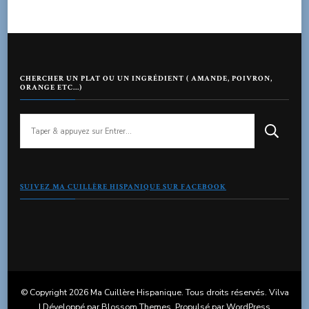
CHERCHER UN PLAT OU UN INGRÉDIENT ( AMANDE, POIVRON,
ORANGE ETC…)
Vous
recherchiez
quelque
chose
?
SUIVEZ MA CUILLÈRE HISPANIQUE SUR FACEBOOK
© Copyright 2026
Ma Cuillère Hispanique
. Tous droits réservés.
Vilva
| Développé par
Blossom Themes
. Propulsé par
WordPress