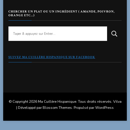
CHERCHER UN PLAT OU UN INGRÉDIENT ( AMANDE, POIVRON,
ORANGE ETC…)
Vous
recherchiez
quelque
chose
?
SUIVEZ MA CUILLÈRE HISPANIQUE SUR FACEBOOK
© Copyright 2026
Ma Cuillère Hispanique
. Tous droits réservés.
Vilva
| Développé par
Blossom Themes
. Propulsé par
WordPress