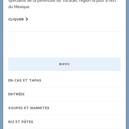
spécialité de la péninsule du Yucatan, région la plus à l’est
du Mexique.
CLIQUER
MENU
EN-CAS ET TAPAS
ENTRÉES
SOUPES ET MARMITES
RIZ ET PÂTES