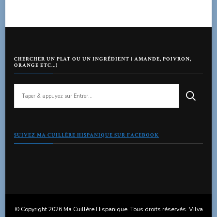
CHERCHER UN PLAT OU UN INGRÉDIENT ( AMANDE, POIVRON,
ORANGE ETC…)
Vous
recherchiez
quelque
chose
?
SUIVEZ MA CUILLÈRE HISPANIQUE SUR FACEBOOK
© Copyright 2026
Ma Cuillère Hispanique
. Tous droits réservés.
Vilva