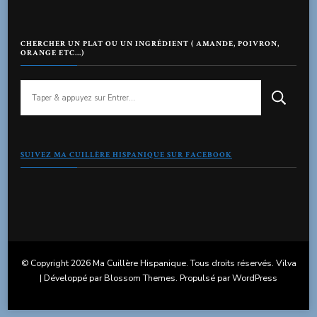
CHERCHER UN PLAT OU UN INGRÉDIENT ( AMANDE, POIVRON,
ORANGE ETC…)
Vous
recherchiez
quelque
chose
?
SUIVEZ MA CUILLÈRE HISPANIQUE SUR FACEBOOK
© Copyright 2026
Ma Cuillère Hispanique
. Tous droits réservés.
Vilva
| Développé par
Blossom Themes
. Propulsé par
WordPress