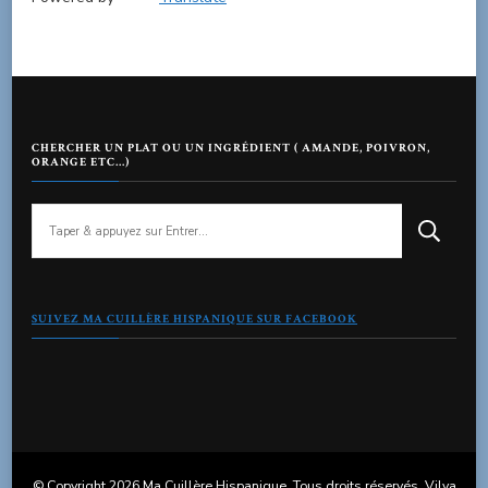
CHERCHER UN PLAT OU UN INGRÉDIENT ( AMANDE, POIVRON,
ORANGE ETC…)
Vous
recherchiez
quelque
chose
?
SUIVEZ MA CUILLÈRE HISPANIQUE SUR FACEBOOK
© Copyright 2026
Ma Cuillère Hispanique
. Tous droits réservés.
Vilva