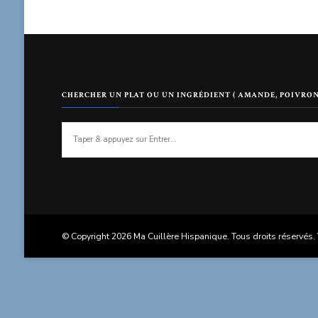
CHERCHER UN PLAT OU UN INGRÉDIENT ( AMANDE, POIVRON
Vous
recherchiez
quelque
chose
?
© Copyright 2026
Ma Cuillère Hispanique
. Tous droits réservés.