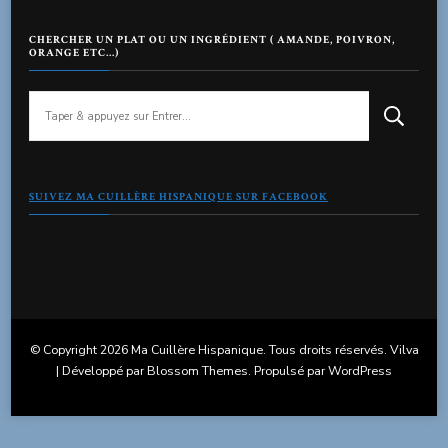
CHERCHER UN PLAT OU UN INGRÉDIENT ( AMANDE, POIVRON,
ORANGE ETC…)
Vous
recherchiez
quelque
chose
?
SUIVEZ MA CUILLÈRE HISPANIQUE SUR FACEBOOK
© Copyright 2026
Ma Cuillère Hispanique
. Tous droits réservés.
Vilva
| Développé par
Blossom Themes
. Propulsé par
WordPress