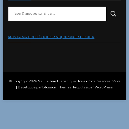
Vous
recherchiez
quelque
chose
?
SUIVEZ MA CUILLÈRE HISPANIQUE SUR FACEBOOK
© Copyright 2026
Ma Cuillère Hispanique
. Tous droits réservés.
Vilva
| Développé par
Blossom Themes
. Propulsé par
WordPress