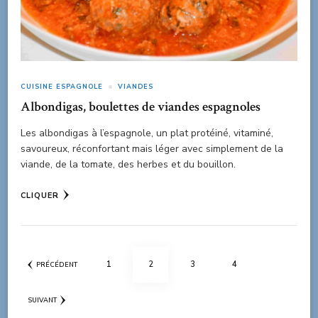
CUISINE ESPAGNOLE
VIANDES
Albondigas, boulettes de viandes espagnoles
Les albondigas à l’espagnole, un plat protéiné, vitaminé,
savoureux, réconfortant mais léger avec simplement de la
viande, de la tomate, des herbes et du bouillon.
CLIQUER
Navigation
PAGE
PAGE
PAGE
PAGE
1
2
3
4
PRÉCÉDENT
des
articles
SUIVANT