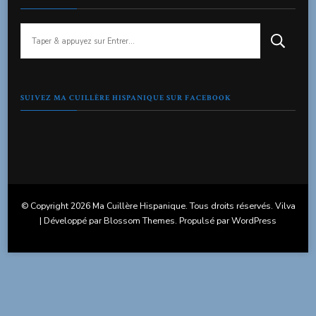
Vous
recherchiez
quelque
chose
?
SUIVEZ MA CUILLÈRE HISPANIQUE SUR FACEBOOK
© Copyright 2026
Ma Cuillère Hispanique
. Tous droits réservés.
Vilva
| Développé par
Blossom Themes
. Propulsé par
WordPress